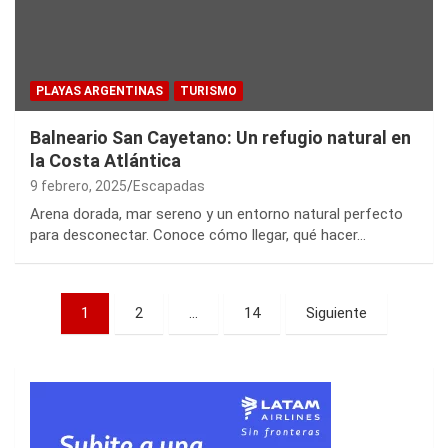
PLAYAS ARGENTINAS
TURISMO
Balneario San Cayetano: Un refugio natural en
la Costa Atlántica
9 febrero, 2025
Escapadas
Arena dorada, mar sereno y un entorno natural perfecto
para desconectar. Conoce cómo llegar, qué hacer…
Paginación
1
2
…
14
Siguiente
de
entradas