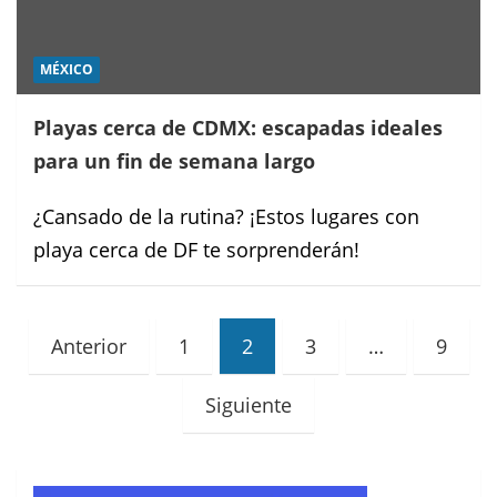
MÉXICO
Playas cerca de CDMX: escapadas ideales
para un fin de semana largo
¿Cansado de la rutina? ¡Estos lugares con
playa cerca de DF te sorprenderán!
Paginación
Anterior
1
2
3
…
9
de
Siguiente
entradas