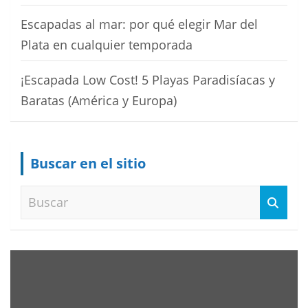
Escapadas al mar: por qué elegir Mar del
Plata en cualquier temporada
¡Escapada Low Cost! 5 Playas Paradisíacas y
Baratas (América y Europa)
Buscar en el sitio
B
u
s
c
a
r