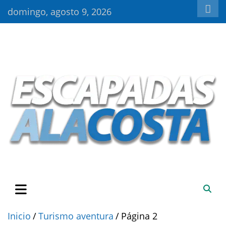
Saltar
domingo, agosto 9, 2026
al
contenido
Escapadas a la Costa: tu viaje a la playa empieza aquí. Tu guía
Escapadas a la Costa
para las playas del mundo
Inicio
Turismo aventura
Página 2