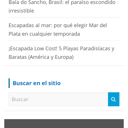
Baía do Sancho, Brasil: el paraíso escondido
irresistible
Escapadas al mar: por qué elegir Mar del
Plata en cualquier temporada
¡Escapada Low Cost! 5 Playas Paradisíacas y
Baratas (América y Europa)
Buscar en el sitio
B
u
s
c