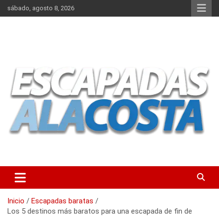
Saltar
sábado, agosto 8, 2026
al
contenido
Escapadas a la Costa: tu viaje a la playa empieza aquí. Tu guía
Escapadas a la Costa
para las playas del mundo
Inicio
Escapadas baratas
Los 5 destinos más baratos para una escapada de fin de