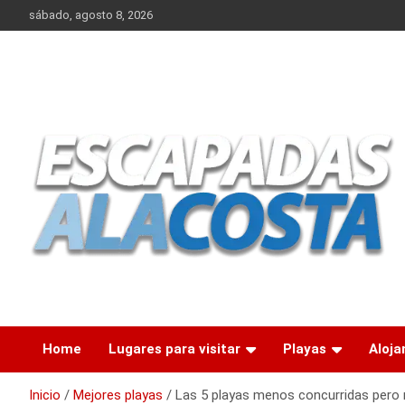
Saltar
sábado, agosto 8, 2026
al
contenido
Escapadas a la Costa: tu viaje a la playa empieza aquí. Tu guía
Escapadas a la Costa
para las playas del mundo
Home
Lugares para visitar
Playas
Aloja
Inicio
Mejores playas
Las 5 playas menos concurridas pero 