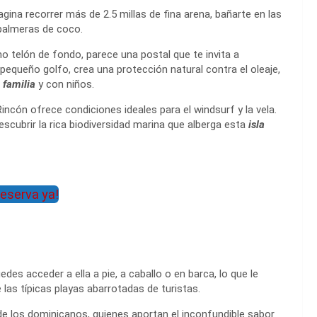
agina recorrer más de 2.5 millas de fina arena, bañarte en las
 palmeras de coco.
 telón de fondo, parece una postal que te invita a
pequeño golfo, crea una protección natural contra el oleaje,
 familia
y con niños.
ncón ofrece condiciones ideales para el windsurf y la vela.
escubrir la rica biodiversidad marina que alberga esta
isla
eserva ya!
des acceder a ella a pie, a caballo o en barca, lo que le
e las típicas playas abarrotadas de turistas.
de los dominicanos, quienes aportan el inconfundible sabor